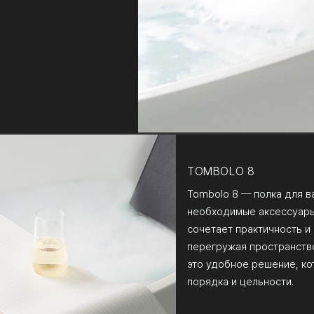
TOMBOLO 8
Tombolo 8 — полка для в
необходимые аксессуары
сочетает практичность и
перегружая пространство.
это удобное решение, к
порядка и цельности.