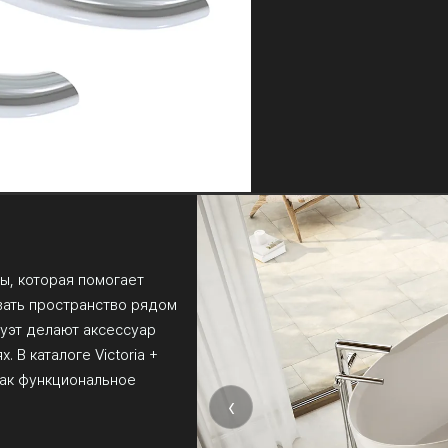
ты, которая помогает
вать пространство рядом
луэт делают аксессуар
 В каталоге Victoria +
как функциональное
‹