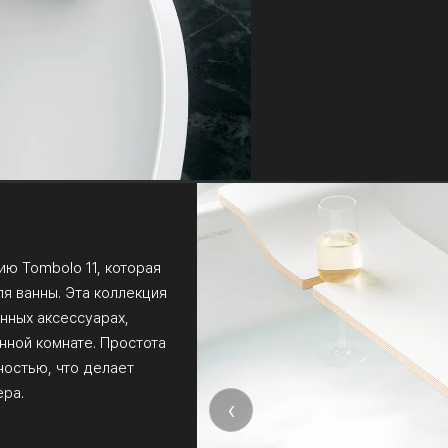
цию Tombolo 11, которая
я ванны. Эта коллекция
нных аксессуарах,
нной комнате. Простота
ностью, что делает
ера.
‹