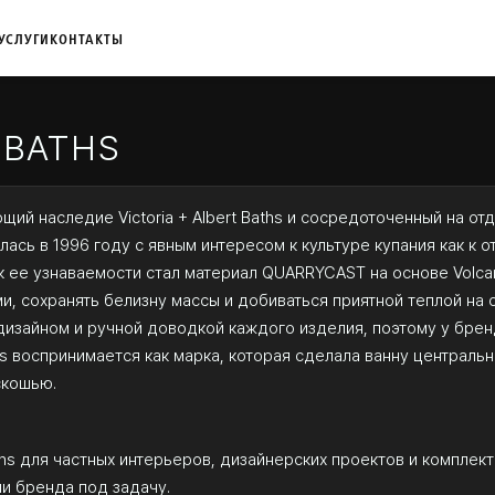
УСЛУГИ
КОНТАКТЫ
 BATHS
ющий наследие Victoria + Albert Baths и сосредоточенный на о
сь в 1996 году с явным интересом к культуре купания как к о
к ее узнаваемости стал материал QUARRYCAST на основе Volca
и, сохранять белизну массы и добиваться приятной теплой на
дизайном и ручной доводкой каждого изделия, поэтому у бре
hs воспринимается как марка, которая сделала ванну централь
скошью.
ths для частных интерьеров, дизайнерских проектов и комплект
и бренда под задачу.