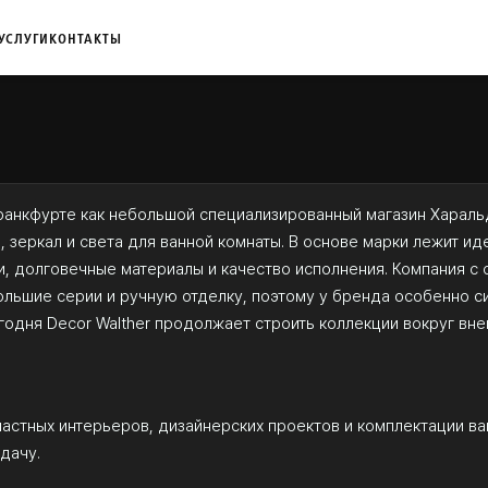
УСЛУГИ
КОНТАКТЫ
Франкфурте как небольшой специализированный магазин Харальд
 зеркал и света для ванной комнаты. В основе марки лежит ид
, долговечные материалы и качество исполнения. Компания с 
ьшие серии и ручную отделку, поэтому у бренда особенно сил
егодня Decor Walther продолжает строить коллекции вокруг вн
частных интерьеров, дизайнерских проектов и комплектации ва
дачу.