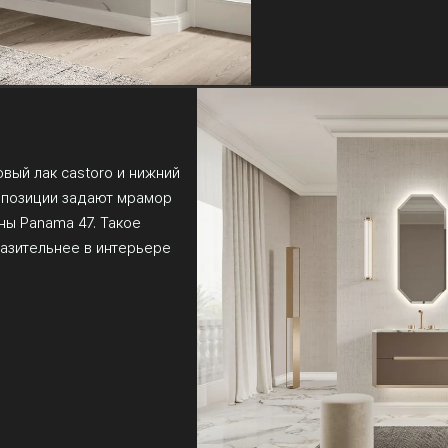
вый лак castoro и нижний
омпозиции задают мрамор
ны Panama 47. Такое
азительнее в интерьере