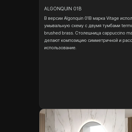
ALGONQUIN 01B
В версии Algonquin 01B марка Vitage исп
умывальную схему с двумя тумбами termo
brushed brass. Столешница cappuccino ma
делают композицию симметричной и расс
использование.