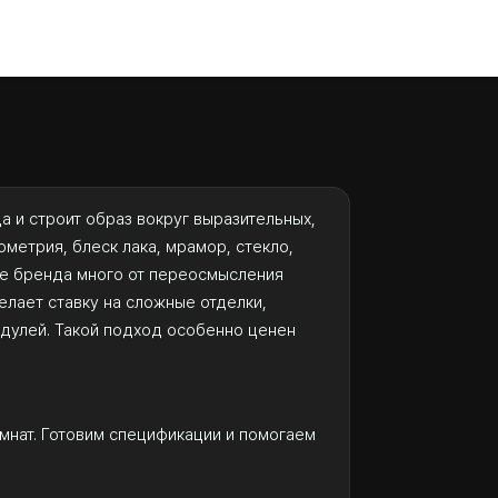
а и строит образ вокруг выразительных,
ометрия, блеск лака, мрамор, стекло,
ыке бренда много от переосмысления
елает ставку на сложные отделки,
одулей. Такой подход особенно ценен
мнат. Готовим спецификации и помогаем