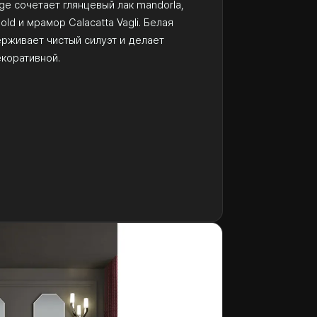
age сочетает глянцевый лак mandorla,
old и мрамор Calacatta Vagli. Белая
рживает чистый силуэт и делает
коративной.