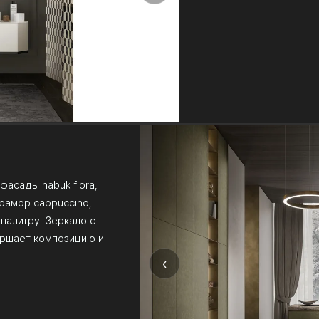
фасады nabuk flora,
рамор cappuccino,
палитру. Зеркало с
ершает композицию и
‹