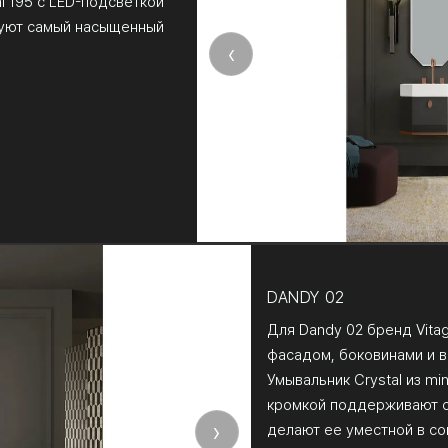
al 195 с LED-подсветкой
руют самый насыщенный
‹
DANDY 02
Для Dandy 02 бренд Vita
фасадом, боковинами и в
Умывальник Crystal из mi
кромкой поддерживают с
›
делают ее уместной в со