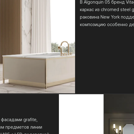
В Algonquin 05 бренд Vit
каркас из chromed steel g
раковина New York подде
композицию особенно де
фасадами grafite,
ром предметов линии