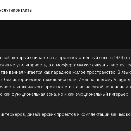
УСЛУГИ
КОНТАКТЫ
анной, который опирается на производственный опыт с 1976 год
жна не утилитарность, а атмосфера: мягкие силуэты, чистая ге
 где ванная читается как парадное жилое пространство. В яз
, без исторической тяжеловесности. Именно поэтому Vitage д
чность итальянского производства, а не на сухой перечень м
ко как функциональная зона, но и как эмоциональный интерьер.
 интерьеров, дизайнерских проектов и комплектации ванных ко