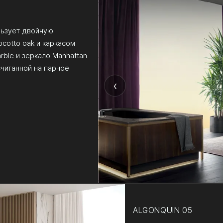
ользует двойную
cotto oak и каркасом
rble и зеркало Manhattan
читанной на парное
‹
ALGONQUIN 05